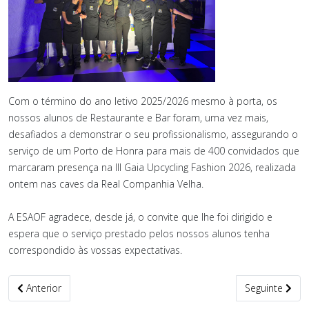
Com o término do ano letivo 2025/2026 mesmo à porta, os
nossos alunos de Restaurante e Bar foram, uma vez mais,
desafiados a demonstrar o seu profissionalismo, assegurando o
serviço de um Porto de Honra para mais de 400 convidados que
marcaram presença na III Gaia Upcycling Fashion 2026, realizada
ontem nas caves da Real Companhia Velha.
A ESAOF agradece, desde já, o convite que lhe foi dirigido e
espera que o serviço prestado pelos nossos alunos tenha
correspondido às vossas expectativas.
Artigo anterior: Apresentação das PAPs
Artigo seguint
Anterior
Seguinte