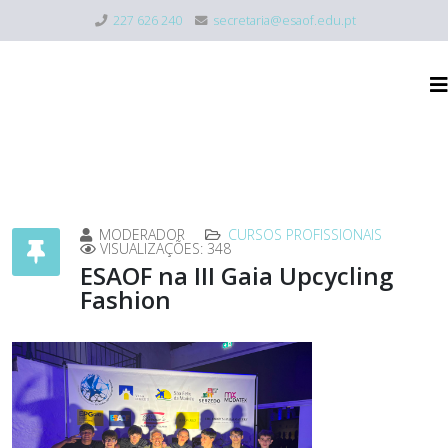
227 626 240
secretaria@esaof.edu.pt
MODERADOR
CURSOS PROFISSIONAIS
VISUALIZAÇÕES: 348
ESAOF na III Gaia Upcycling
Fashion